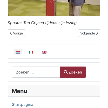
Spreker Ton Crijnen tijdens zijn lezing.
Vorig artikel: Ariënslezing 2024 door Peter Eijkholt
Volgende artikel
Vorige
Volgende
Selecteer de taal
Zoeken
Zoeken
Menu
Startpagina