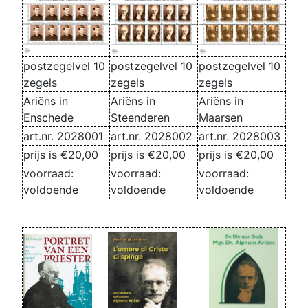
postzegelvel 10
postzegelvel 10
postzegelvel 10
zegels
zegels
zegels
Ariëns in
Ariëns in
Ariëns in
Enschede
Steenderen
Maarsen
art.nr. 2028001
art.nr. 2028002
art.nr. 2028003
prijs is €20,00
prijs is €20,00
prijs is €20,00
voorraad:
voorraad:
voorraad:
voldoende
voldoende
voldoende