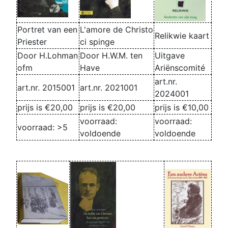
Portret van een
L'amore de Christo
Relikwie kaart
Priester
ci spinge
Door H.Lohman
Door H.W.M. ten
Uitgave
ofm
Have
Ariënscomité
art.nr.
art.nr. 2015001
art.nr. 2021001
2024001
prijs is €20,00
prijs is €20,00
prijs is €10,00
voorraad:
voorraad:
voorraad: >5
voldoende
voldoende