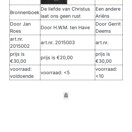
De liefde van Christus
Een andere
Bronnenboek
laat ons geen rust
Ariëns
Door Jan
Door Gerrit
Door H.W.M. ten Have
Roes
Deems
art.nr.
art.nr. 2015003
art.nr.
2015002
prijs is
prijs is
prijs is €20,00
€30,00
€30,00
voorraad:
voorraad:
voorraad: <5
voldoende
<10