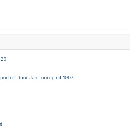
026
 portret door Jan Toorop uit 1907.
té