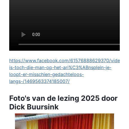
https://www.facebook.com/61576888629370/videos/w
is-toch-die-man-op-het-ari%C3%ABnsplein-je-
loopt-er-misschien-gedachteloos-
langs-/1469563374185007/
Foto's van de lezing 2025 door
Dick Buursink