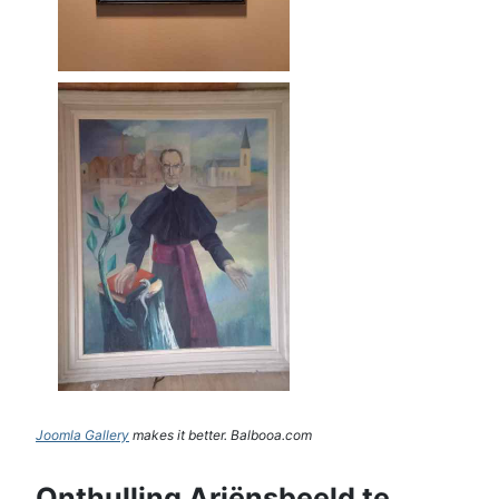
Joomla Gallery
makes it better. Balbooa.com
Onthulling Ariënsbeeld te