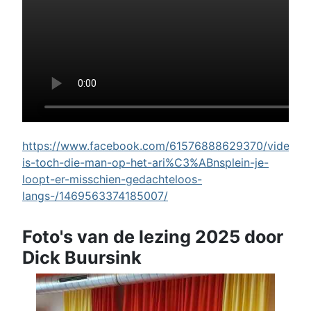
https://www.facebook.com/61576888629370/videos/w
is-toch-die-man-op-het-ari%C3%ABnsplein-je-
loopt-er-misschien-gedachteloos-
langs-/1469563374185007/
Foto's van de lezing 2025 door
Dick Buursink