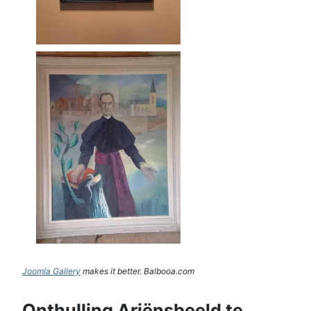
Joomla Gallery
makes it better. Balbooa.com
Onthulling Ariënsbeeld te