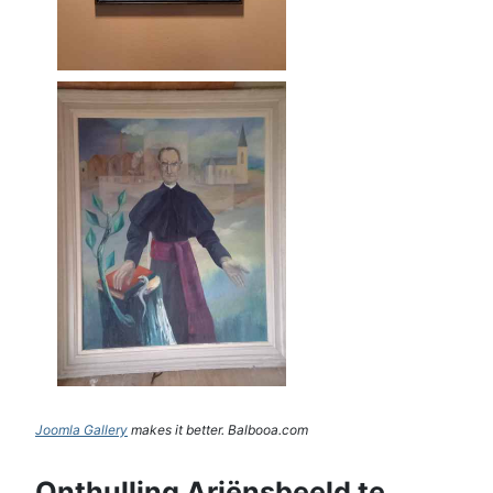
Joomla Gallery
makes it better. Balbooa.com
Onthulling Ariënsbeeld te