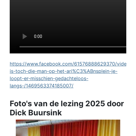
https://www.facebook.com/61576888629370/videos/w
is-toch-die-man-op-het-ari%C3%ABnsplein-je-
loopt-er-misschien-gedachteloos-
langs-/1469563374185007/
Foto's van de lezing 2025 door
Dick Buursink