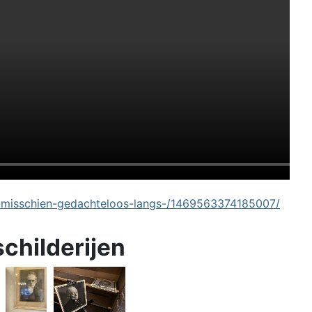
-misschien-gedachteloos-langs-/1469563374185007/
schilderijen