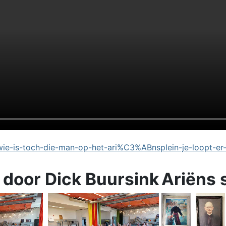
e-is-toch-die-man-op-het-ari%C3%ABnsplein-je-loopt-er
 door Dick Buursink
Ariëns 