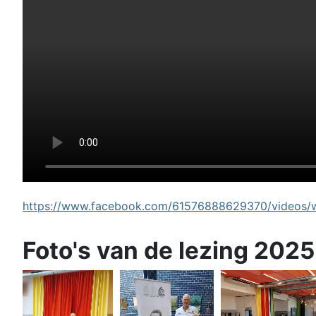
https://www.facebook.com/61576888629370/videos/wi
Foto's van de lezing 2025