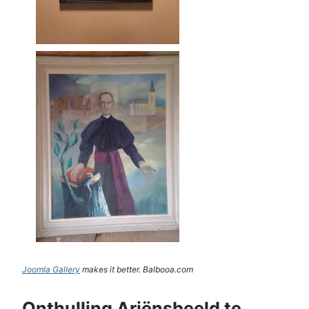
Joomla Gallery
makes it better. Balbooa.com
Onthulling Ariënsbeeld te