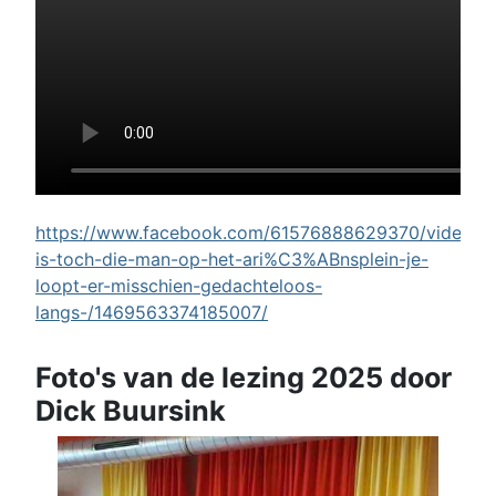
https://www.facebook.com/61576888629370/videos/w
is-toch-die-man-op-het-ari%C3%ABnsplein-je-
loopt-er-misschien-gedachteloos-
langs-/1469563374185007/
Foto's van de lezing 2025 door
Dick Buursink