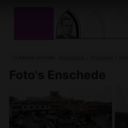
U bevindt zich hier:
Startpagina
Fotogalerij
Fot
Foto's Enschede