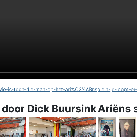
e-is-toch-die-man-op-het-ari%C3%ABnsplein-je-loopt-er
 door Dick Buursink
Ariëns 