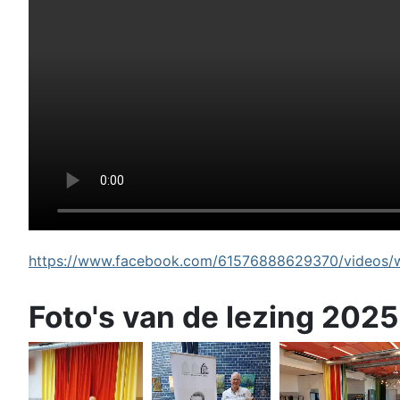
https://www.facebook.com/61576888629370/videos/wi
Foto's van de lezing 2025