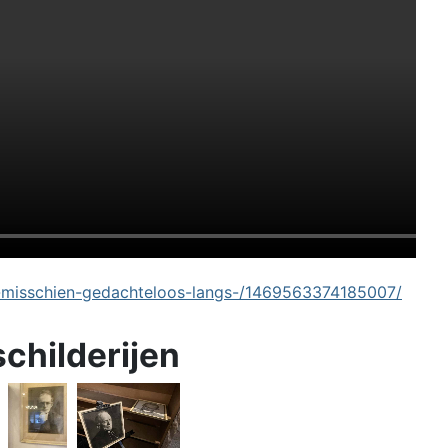
-misschien-gedachteloos-langs-/1469563374185007/
schilderijen