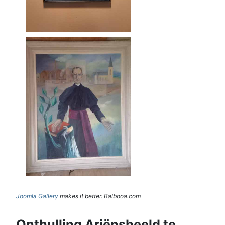
Joomla Gallery
makes it better. Balbooa.com
Onthulling Ariënsbeeld te