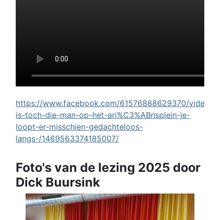
https://www.facebook.com/61576888629370/videos/w
is-toch-die-man-op-het-ari%C3%ABnsplein-je-
loopt-er-misschien-gedachteloos-
langs-/1469563374185007/
Foto's van de lezing 2025 door
Dick Buursink