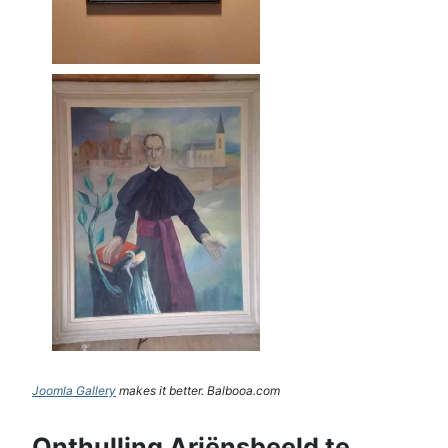
Joomla Gallery
makes it better. Balbooa.com
Onthulling Ariënsbeeld te