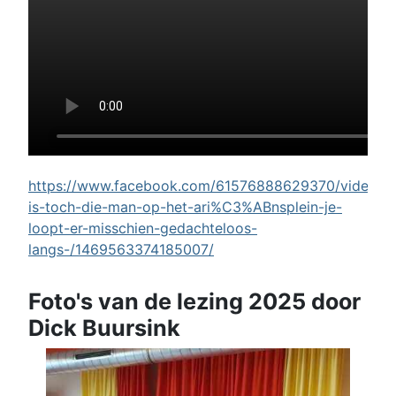
https://www.facebook.com/61576888629370/videos/w
is-toch-die-man-op-het-ari%C3%ABnsplein-je-
loopt-er-misschien-gedachteloos-
langs-/1469563374185007/
Foto's van de lezing 2025 door
Dick Buursink