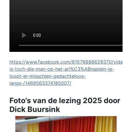
https://www.facebook.com/61576888629370/videos/w
is-toch-die-man-op-het-ari%C3%ABnsplein-je-
loopt-er-misschien-gedachteloos-
langs-/1469563374185007/
Foto's van de lezing 2025 door
Dick Buursink