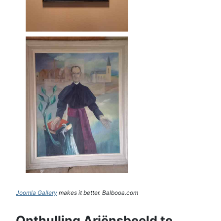
Joomla Gallery
makes it better. Balbooa.com
Onthulling Ariënsbeeld te