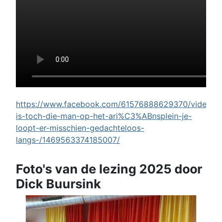
https://www.facebook.com/61576888629370/videos/w
is-toch-die-man-op-het-ari%C3%ABnsplein-je-
loopt-er-misschien-gedachteloos-
langs-/1469563374185007/
Foto's van de lezing 2025 door
Dick Buursink