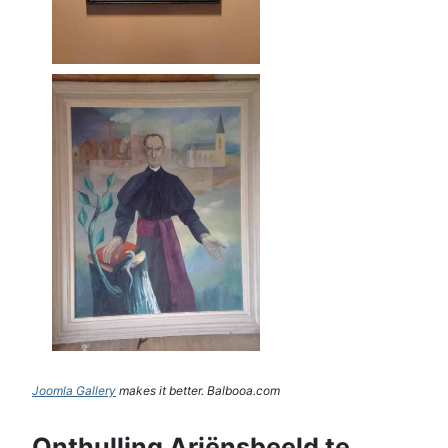
Joomla Gallery
makes it better. Balbooa.com
Onthulling Ariënsbeeld te