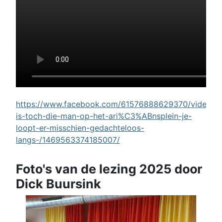
https://www.facebook.com/61576888629370/videos/w
is-toch-die-man-op-het-ari%C3%ABnsplein-je-
loopt-er-misschien-gedachteloos-
langs-/1469563374185007/
Foto's van de lezing 2025 door
Dick Buursink