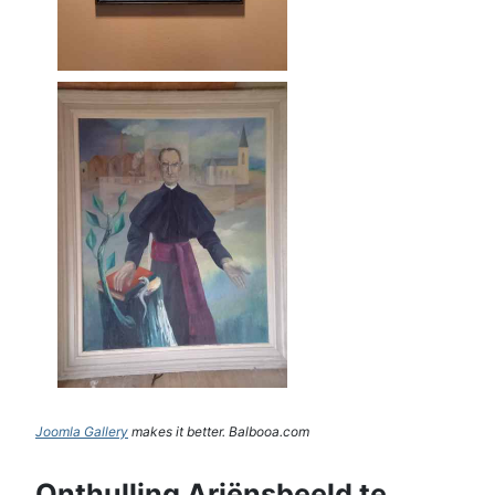
Joomla Gallery
makes it better. Balbooa.com
Onthulling Ariënsbeeld te