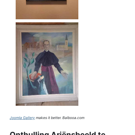
Joomla Gallery
makes it better. Balbooa.com
Onthulling Ariënsbeeld te