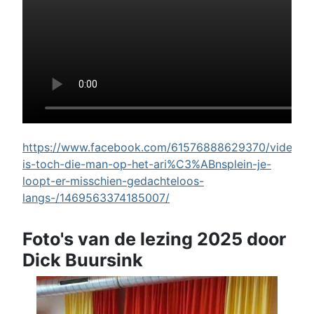
https://www.facebook.com/61576888629370/videos/w
is-toch-die-man-op-het-ari%C3%ABnsplein-je-
loopt-er-misschien-gedachteloos-
langs-/1469563374185007/
Foto's van de lezing 2025 door
Dick Buursink