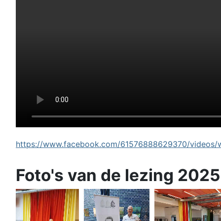
https://www.facebook.com/61576888629370/videos/wi
Foto's van de lezing 2025