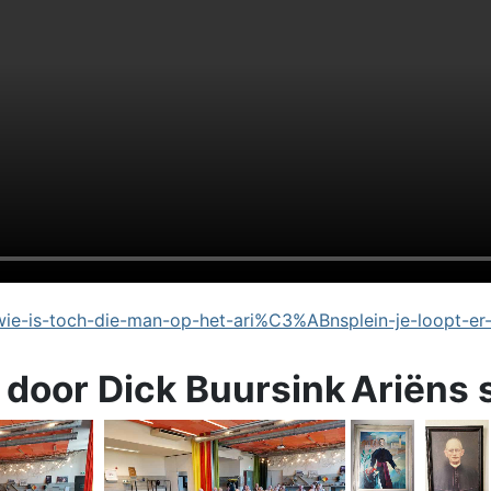
e-is-toch-die-man-op-het-ari%C3%ABnsplein-je-loopt-er
 door Dick Buursink
Ariëns 