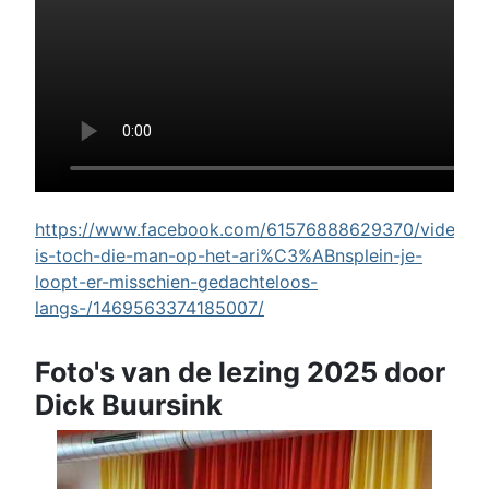
https://www.facebook.com/61576888629370/videos/w
is-toch-die-man-op-het-ari%C3%ABnsplein-je-
loopt-er-misschien-gedachteloos-
langs-/1469563374185007/
Foto's van de lezing 2025 door
Dick Buursink