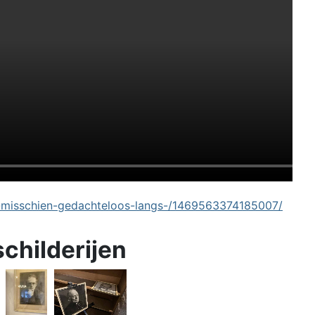
-misschien-gedachteloos-langs-/1469563374185007/
schilderijen