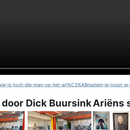
e-is-toch-die-man-op-het-ari%C3%ABnsplein-je-loopt-er
 door Dick Buursink
Ariëns 