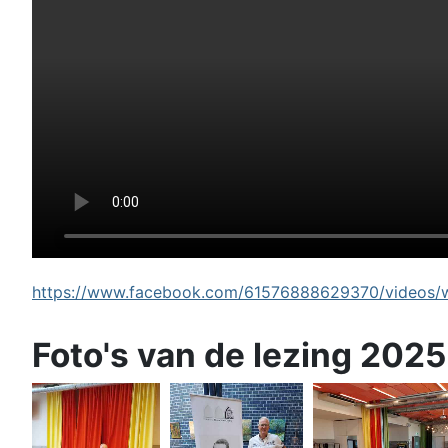
https://www.facebook.com/61576888629370/videos/wi
Foto's van de lezing 2025