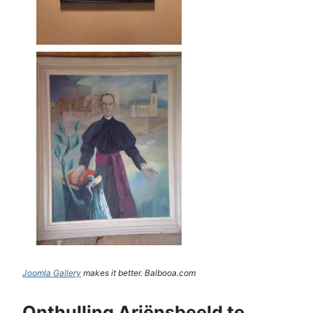
Joomla Gallery
makes it better. Balbooa.com
Onthulling Ariënsbeeld te