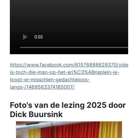
https://www.facebook.com/61576888629370/videos/w
is-toch-die-man-op-het-ari%C3%ABnsplein-je-
loopt-er-misschien-gedachteloos-
langs-/1469563374185007/
Foto's van de lezing 2025 door
Dick Buursink