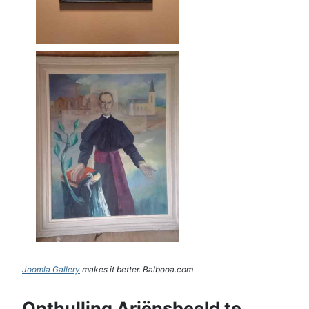
Joomla Gallery
makes it better. Balbooa.com
Onthulling Ariënsbeeld te