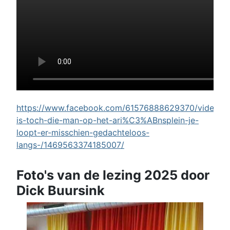
https://www.facebook.com/61576888629370/videos/w
is-toch-die-man-op-het-ari%C3%ABnsplein-je-
loopt-er-misschien-gedachteloos-
langs-/1469563374185007/
Foto's van de lezing 2025 door
Dick Buursink