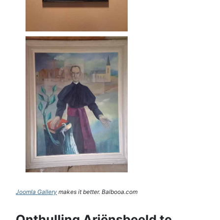
Joomla Gallery
makes it better. Balbooa.com
Onthulling Ariënsbeeld te