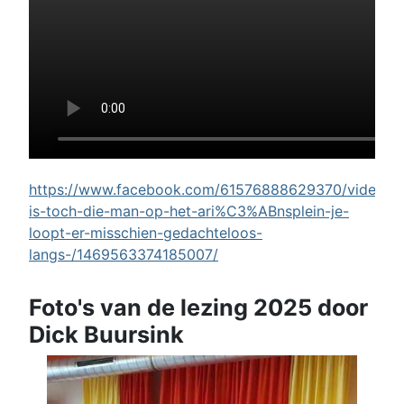
https://www.facebook.com/61576888629370/videos/w
is-toch-die-man-op-het-ari%C3%ABnsplein-je-
loopt-er-misschien-gedachteloos-
langs-/1469563374185007/
Foto's van de lezing 2025 door
Dick Buursink