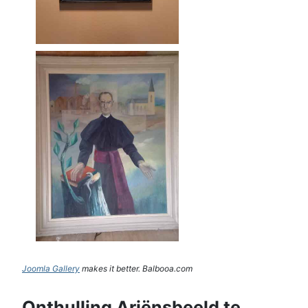
Joomla Gallery
makes it better. Balbooa.com
Onthulling Ariënsbeeld te