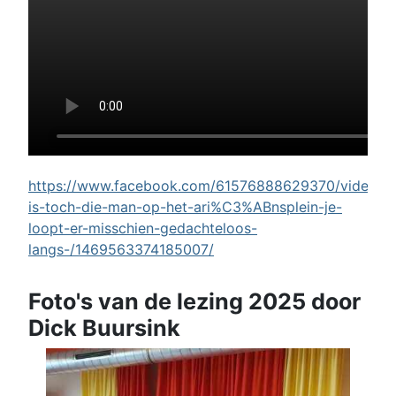
https://www.facebook.com/61576888629370/videos/w
is-toch-die-man-op-het-ari%C3%ABnsplein-je-
loopt-er-misschien-gedachteloos-
langs-/1469563374185007/
Foto's van de lezing 2025 door
Dick Buursink