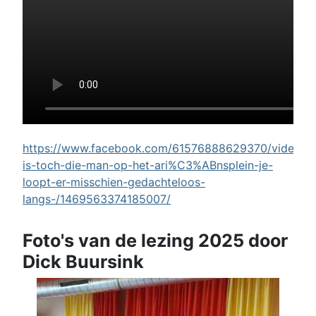
https://www.facebook.com/61576888629370/videos/w
is-toch-die-man-op-het-ari%C3%ABnsplein-je-
loopt-er-misschien-gedachteloos-
langs-/1469563374185007/
Foto's van de lezing 2025 door
Dick Buursink