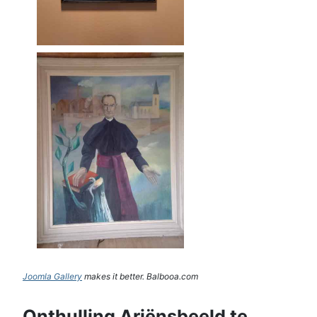
Joomla Gallery
makes it better. Balbooa.com
Onthulling Ariënsbeeld te