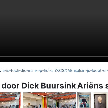
e-is-toch-die-man-op-het-ari%C3%ABnsplein-je-loopt-er
 door Dick Buursink
Ariëns 