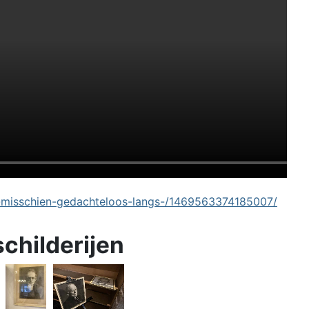
-misschien-gedachteloos-langs-/1469563374185007/
schilderijen