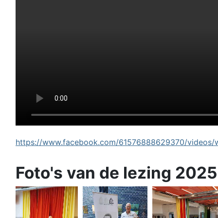
https://www.facebook.com/61576888629370/videos/wi
Foto's van de lezing 2025