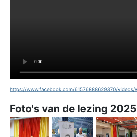
https://www.facebook.com/61576888629370/videos/wi
Foto's van de lezing 2025