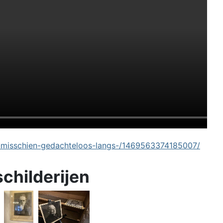
-misschien-gedachteloos-langs-/1469563374185007/
schilderijen