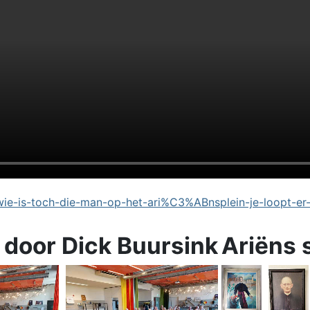
e-is-toch-die-man-op-het-ari%C3%ABnsplein-je-loopt-er
 door Dick Buursink
Ariëns 