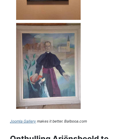
Joomla Gallery
makes it better. Balbooa.com
Onthulling Ariënsbeeld te