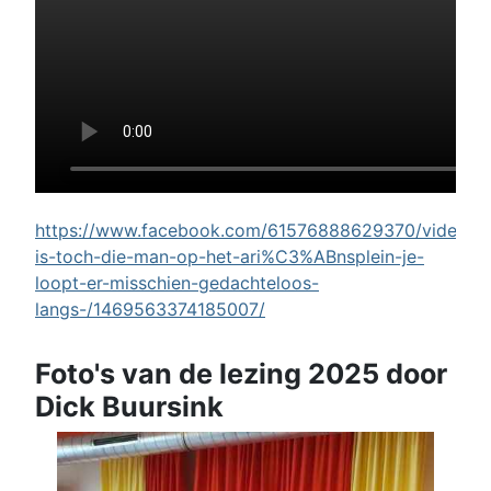
https://www.facebook.com/61576888629370/videos/w
is-toch-die-man-op-het-ari%C3%ABnsplein-je-
loopt-er-misschien-gedachteloos-
langs-/1469563374185007/
Foto's van de lezing 2025 door
Dick Buursink