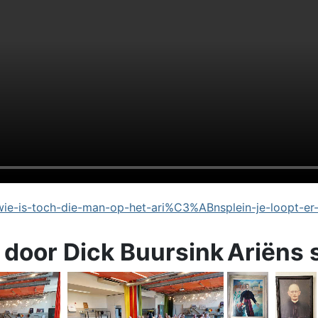
e-is-toch-die-man-op-het-ari%C3%ABnsplein-je-loopt-er
 door Dick Buursink
Ariëns 