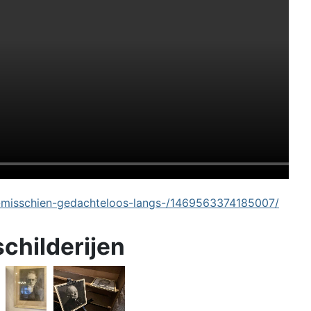
-misschien-gedachteloos-langs-/1469563374185007/
schilderijen