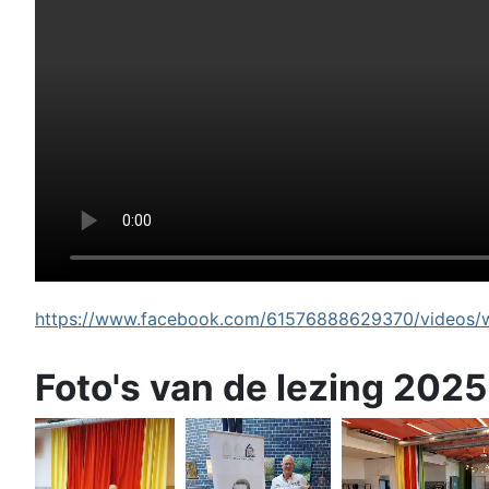
https://www.facebook.com/61576888629370/videos/wi
Foto's van de lezing 2025