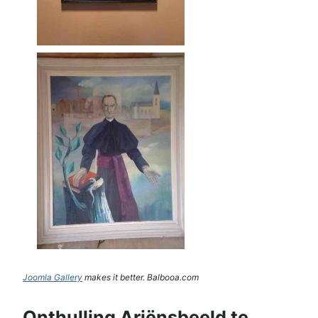
Joomla Gallery
makes it better. Balbooa.com
Onthulling Ariënsbeeld te