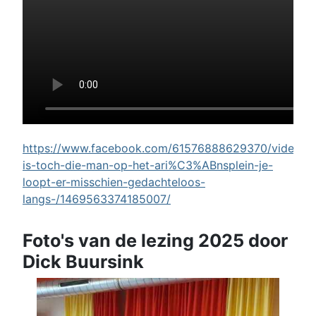
https://www.facebook.com/61576888629370/videos/w
is-toch-die-man-op-het-ari%C3%ABnsplein-je-
loopt-er-misschien-gedachteloos-
langs-/1469563374185007/
Foto's van de lezing 2025 door
Dick Buursink