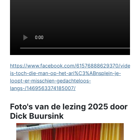
https://www.facebook.com/61576888629370/videos/w
is-toch-die-man-op-het-ari%C3%ABnsplein-je-
loopt-er-misschien-gedachteloos-
langs-/1469563374185007/
Foto's van de lezing 2025 door
Dick Buursink