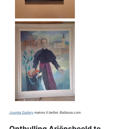
Joomla Gallery
makes it better. Balbooa.com
Onthulling Ariënsbeeld te