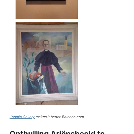
Joomla Gallery
makes it better. Balbooa.com
Onthulling Ariënsbeeld te