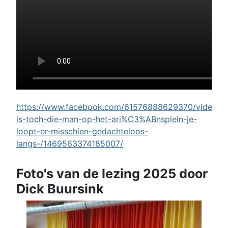
https://www.facebook.com/61576888629370/videos/w
is-toch-die-man-op-het-ari%C3%ABnsplein-je-
loopt-er-misschien-gedachteloos-
langs-/1469563374185007/
Foto's van de lezing 2025 door
Dick Buursink