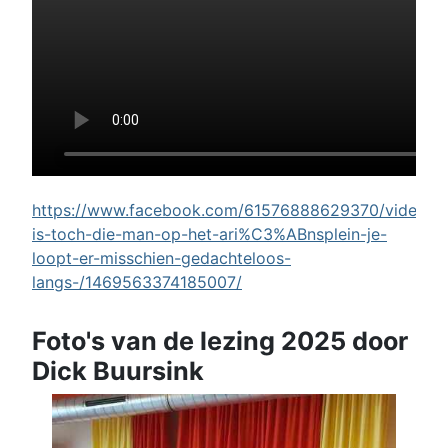
https://www.facebook.com/61576888629370/videos/w
is-toch-die-man-op-het-ari%C3%ABnsplein-je-
loopt-er-misschien-gedachteloos-
langs-/1469563374185007/
Foto's van de lezing 2025 door
Dick Buursink