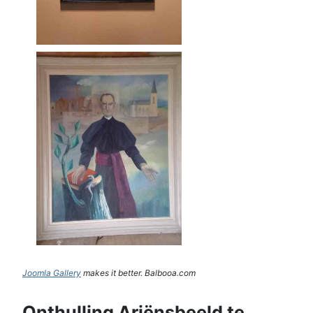
Joomla Gallery
makes it better. Balbooa.com
Onthulling Ariënsbeeld te