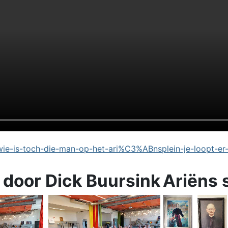
e-is-toch-die-man-op-het-ari%C3%ABnsplein-je-loopt-er
 door Dick Buursink
Ariëns 