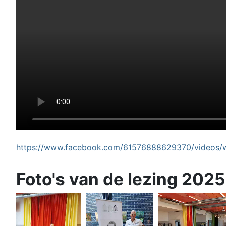
https://www.facebook.com/61576888629370/videos/wi
Foto's van de lezing 2025