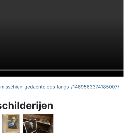
-misschien-gedachteloos-langs-/1469563374185007/
schilderijen