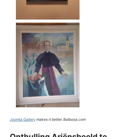
Joomla Gallery
makes it better. Balbooa.com
Onthulling Ariënsbeeld te