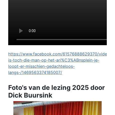
https://www.facebook.com/61576888629370/videos/w
is-toch-die-man-op-het-ari%C3%ABnsplein-je-
loopt-er-misschien-gedachteloos-
langs-/1469563374185007/
Foto's van de lezing 2025 door
Dick Buursink