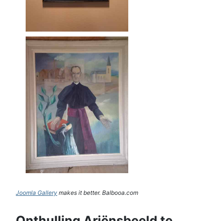
Joomla Gallery
makes it better. Balbooa.com
Onthulling Ariënsbeeld te