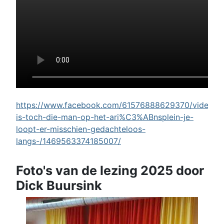
https://www.facebook.com/61576888629370/videos/w
is-toch-die-man-op-het-ari%C3%ABnsplein-je-
loopt-er-misschien-gedachteloos-
langs-/1469563374185007/
Foto's van de lezing 2025 door
Dick Buursink