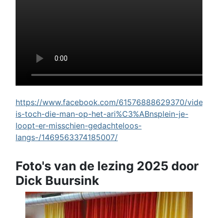
https://www.facebook.com/61576888629370/videos/w
is-toch-die-man-op-het-ari%C3%ABnsplein-je-
loopt-er-misschien-gedachteloos-
langs-/1469563374185007/
Foto's van de lezing 2025 door
Dick Buursink