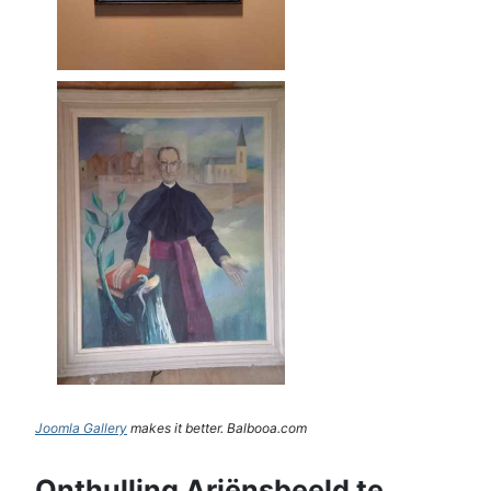
Joomla Gallery
makes it better. Balbooa.com
Onthulling Ariënsbeeld te