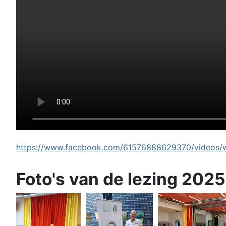
https://www.facebook.com/61576888629370/videos/wi
Foto's van de lezing 2025