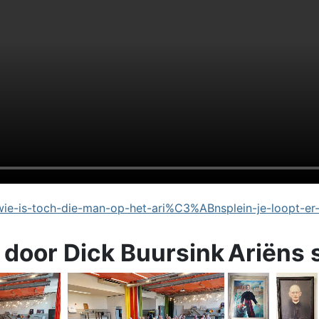
e-is-toch-die-man-op-het-ari%C3%ABnsplein-je-loopt-er
 door Dick Buursink
Ariëns 