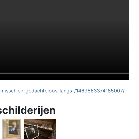
-misschien-gedachteloos-langs-/1469563374185007/
schilderijen