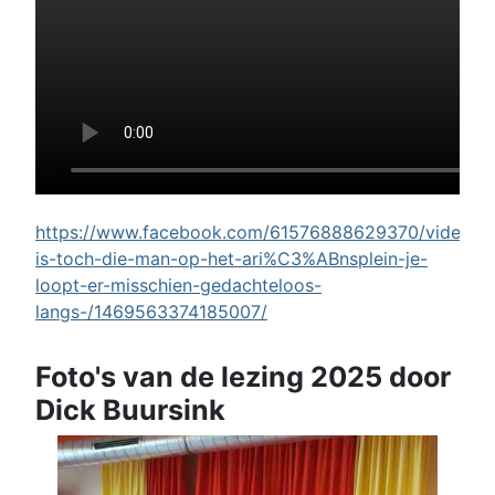
https://www.facebook.com/61576888629370/videos/w
is-toch-die-man-op-het-ari%C3%ABnsplein-je-
loopt-er-misschien-gedachteloos-
langs-/1469563374185007/
Foto's van de lezing 2025 door
Dick Buursink