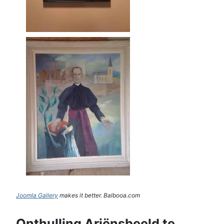
Joomla Gallery
makes it better. Balbooa.com
Onthulling Ariënsbeeld te