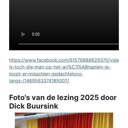
https://www.facebook.com/61576888629370/videos/w
is-toch-die-man-op-het-ari%C3%ABnsplein-je-
loopt-er-misschien-gedachteloos-
langs-/1469563374185007/
Foto's van de lezing 2025 door
Dick Buursink