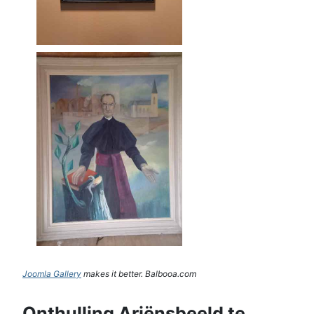
Joomla Gallery
makes it better. Balbooa.com
Onthulling Ariënsbeeld te