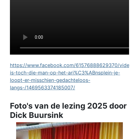
https://www.facebook.com/61576888629370/videos/w
is-toch-die-man-op-het-ari%C3%ABnsplein-je-
loopt-er-misschien-gedachteloos-
langs-/1469563374185007/
Foto's van de lezing 2025 door
Dick Buursink