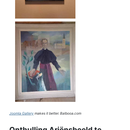
Joomla Gallery
makes it better. Balbooa.com
Onthulling Ariënsbeeld te