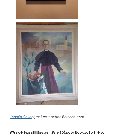
Joomla Gallery
makes it better. Balbooa.com
Onthulling Ariënsbeeld te