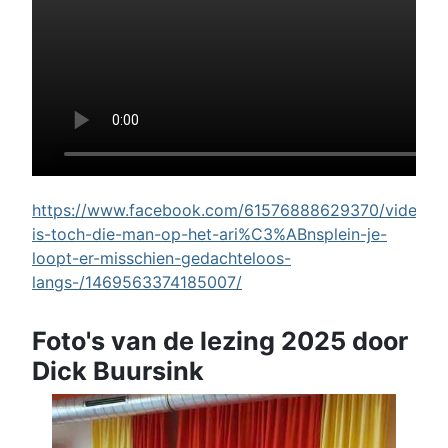
https://www.facebook.com/61576888629370/videos/w
is-toch-die-man-op-het-ari%C3%ABnsplein-je-
loopt-er-misschien-gedachteloos-
langs-/1469563374185007/
Foto's van de lezing 2025 door
Dick Buursink