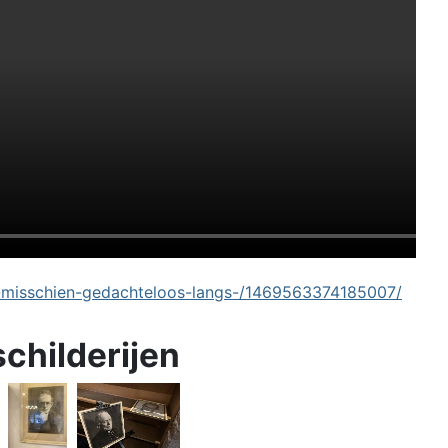
-misschien-gedachteloos-langs-/1469563374185007/
schilderijen