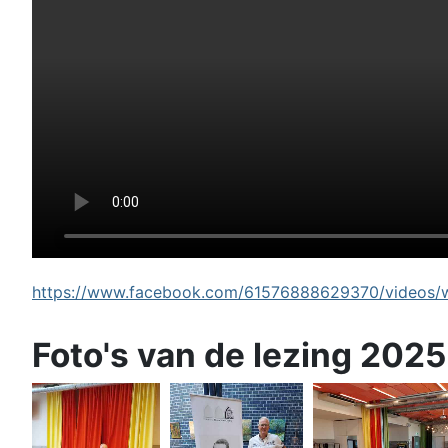
https://www.facebook.com/61576888629370/videos/wi
Foto's van de lezing 2025