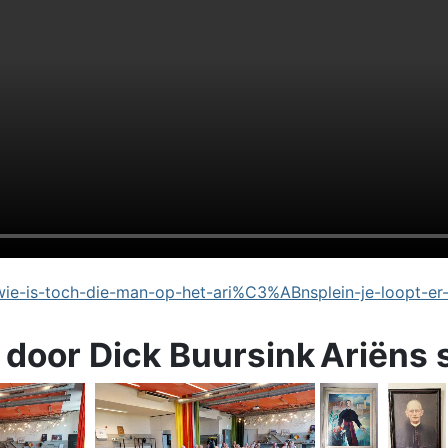
e-is-toch-die-man-op-het-ari%C3%ABnsplein-je-loopt-er
 door Dick Buursink
Ariëns 