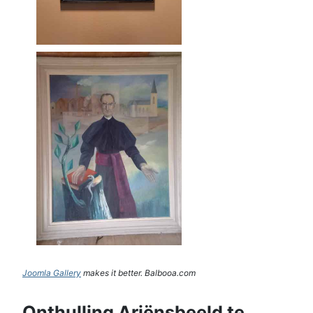
Joomla Gallery
makes it better. Balbooa.com
Onthulling Ariënsbeeld te