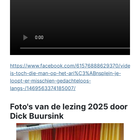
https://www.facebook.com/61576888629370/videos/w
is-toch-die-man-op-het-ari%C3%ABnsplein-je-
loopt-er-misschien-gedachteloos-
langs-/1469563374185007/
Foto's van de lezing 2025 door
Dick Buursink