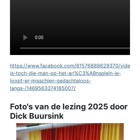
https://www.facebook.com/61576888629370/videos/w
is-toch-die-man-op-het-ari%C3%ABnsplein-je-
loopt-er-misschien-gedachteloos-
langs-/1469563374185007/
Foto's van de lezing 2025 door
Dick Buursink