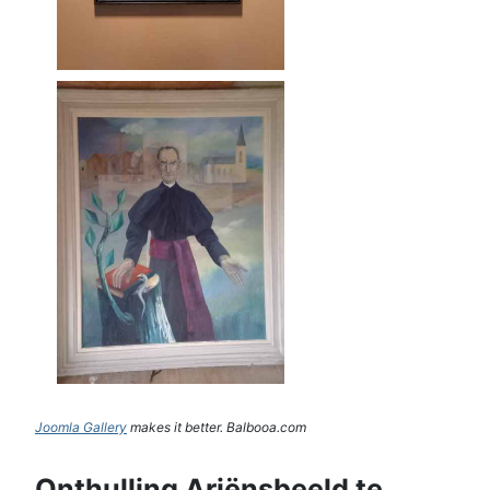
Joomla Gallery
makes it better. Balbooa.com
Onthulling Ariënsbeeld te