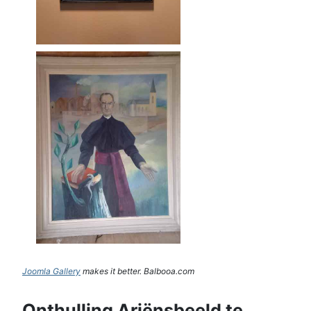
Joomla Gallery
makes it better. Balbooa.com
Onthulling Ariënsbeeld te