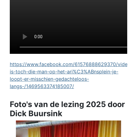
https://www.facebook.com/61576888629370/videos/w
is-toch-die-man-op-het-ari%C3%ABnsplein-je-
loopt-er-misschien-gedachteloos-
langs-/1469563374185007/
Foto's van de lezing 2025 door
Dick Buursink