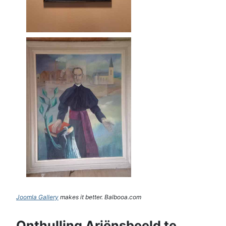
Joomla Gallery
makes it better. Balbooa.com
Onthulling Ariënsbeeld te