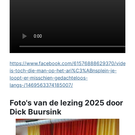
https://www.facebook.com/61576888629370/videos/w
is-toch-die-man-op-het-ari%C3%ABnsplein-je-
loopt-er-misschien-gedachteloos-
langs-/1469563374185007/
Foto's van de lezing 2025 door
Dick Buursink