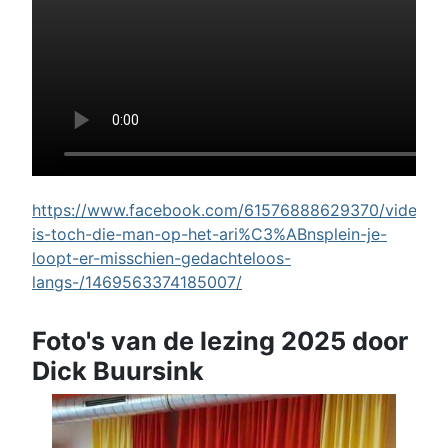
https://www.facebook.com/61576888629370/videos/w
is-toch-die-man-op-het-ari%C3%ABnsplein-je-
loopt-er-misschien-gedachteloos-
langs-/1469563374185007/
Foto's van de lezing 2025 door
Dick Buursink