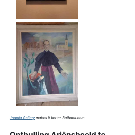
Joomla Gallery
makes it better. Balbooa.com
Onthulling Ariënsbeeld te