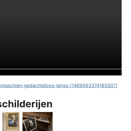
-misschien-gedachteloos-langs-/1469563374185007/
schilderijen