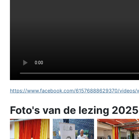
https://www.facebook.com/61576888629370/videos/wi
Foto's van de lezing 2025