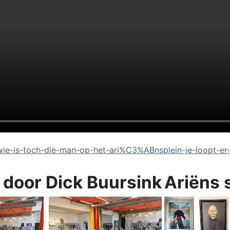
e-is-toch-die-man-op-het-ari%C3%ABnsplein-je-loopt-er
 door Dick Buursink
Ariëns 