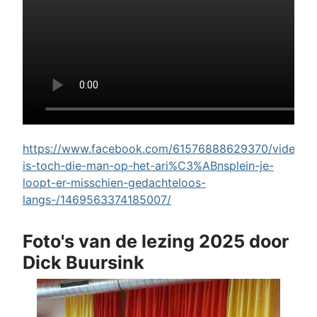
https://www.facebook.com/61576888629370/videos/w
is-toch-die-man-op-het-ari%C3%ABnsplein-je-
loopt-er-misschien-gedachteloos-
langs-/1469563374185007/
Foto's van de lezing 2025 door
Dick Buursink