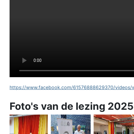
https://www.facebook.com/61576888629370/videos/wi
Foto's van de lezing 2025