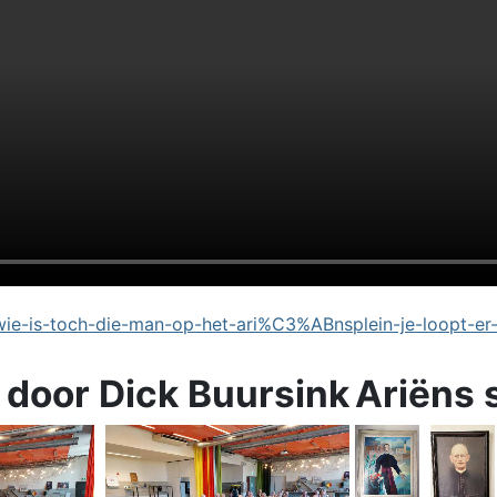
e-is-toch-die-man-op-het-ari%C3%ABnsplein-je-loopt-er
 door Dick Buursink
Ariëns 