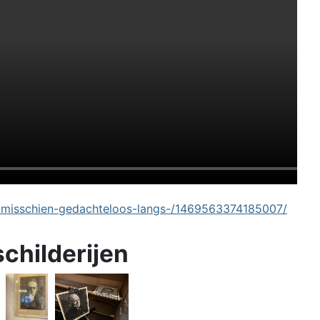
-misschien-gedachteloos-langs-/1469563374185007/
schilderijen